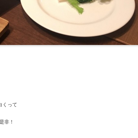
白くって
で是非！