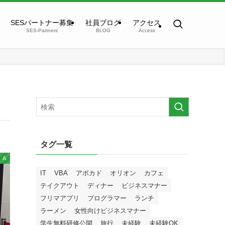
SESパートナー募集
社員ブログ
アクセス
SES-Partners
BLOG
Access
タグ一覧
A
IT
VBA
アボカド
オリオン
カフェ
テイクアウト
ディナー
ビジネスマナー
フリマアプリ
プログラマー
ランチ
ラーメン
女性向けビジネスマナー
学生無料研修公開
旅行
未経験
未経験OK