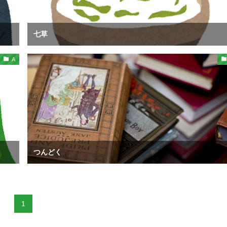
七草
A
つんどく
1