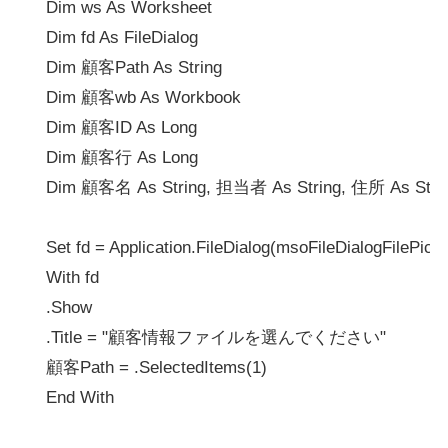
    Dim ws As Worksheet

    Dim fd As FileDialog

    Dim 顧客Path As String

    Dim 顧客wb As Workbook

    Dim 顧客ID As Long

    Dim 顧客行 As Long

    Dim 顧客名 As String, 担当者 As String, 住所 As Strin
    Set fd = Application.FileDialog(msoFileDialog
    With fd

    .Show

    .Title = "顧客情報ファイルを選んでください"

    顧客Path = .SelectedItems(1)

    End With
