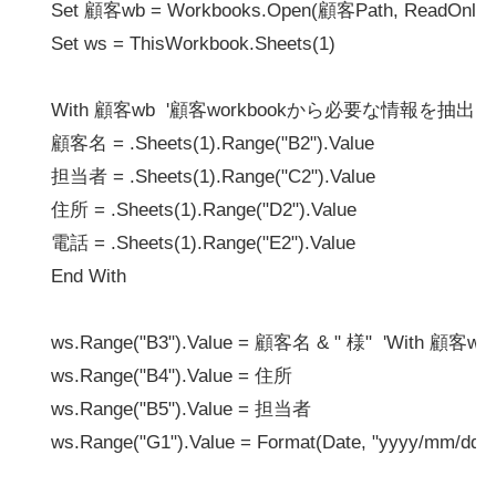
    Set 顧客wb = Workbooks.Open(顧客Path, ReadOnly:=
    Set ws = ThisWorkbook.Sheets(1)

    With 顧客wb  '顧客workbookから必要な情報を抽出

    顧客名 = .Sheets(1).Range("B2").Value

    担当者 = .Sheets(1).Range("C2").Value

    住所 = .Sheets(1).Range("D2").Value

    電話 = .Sheets(1).Range("E2").Value

    End With

    ws.Range("B3").Value = 顧客名 & " 様"  '
    ws.Range("B4").Value = 住所

    ws.Range("B5").Value = 担当者

    ws.Range("G1").Value = Format(Date, "yyyy/m