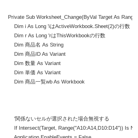
Private Sub Worksheet_Change(ByVal Target As Range)
    Dim i As Long 'iはActiveWorkbook.Sheet(2)の行数

    Dim r As Long 'rはThisWorkbookの行数

    Dim 商品名 As String

    Dim 商品ID As Variant

    Dim 数量 As Variant

    Dim 単価 As Variant

    Dim 商品一覧wb As Workbook

    '関係ないセルが選択された場合無視する

    If Intersect(Target, Range("A10:A14,D10:D14")) Is No
    Application.EnableEvents = False
