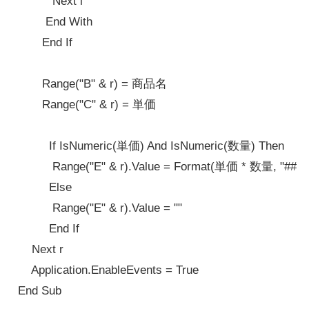
          Next i

        End With

       End If

       Range("B" & r) = 商品名

       Range("C" & r) = 単価

         If IsNumeric(単価) And IsNumeric(数量) Then

          Range("E" & r).Value = Format(単価 * 数量, "##,##
         Else

          Range("E" & r).Value = ""

         End If

    Next r

    Application.EnableEvents = True
